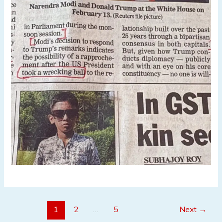
1
2
…
5
Next
→