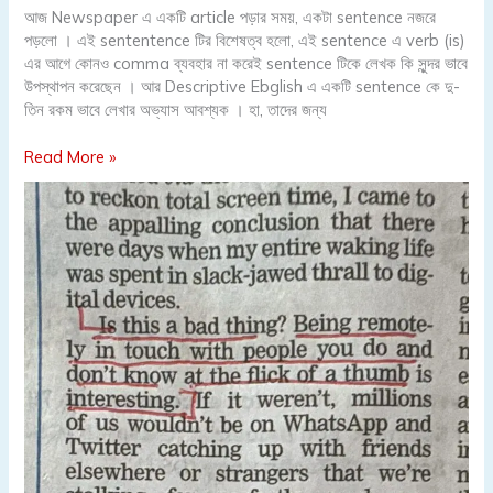
of
আজ Newspaper এ একটি article পড়ার সময়, একটা sentence নজরে
English
পড়লো । এই sententence টির বিশেষত্ব হলো, এই sentence এ verb (is)
(Reflection-
এর আগে কোনও comma ব্যবহার না করেই sentence টিকে লেখক কি সুন্দর ভাবে
17)
উপস্থাপন করেছেন । আর Descriptive Ebglish এ একটি sentence কে দু-
তিন রকম ভাবে লেখার অভ্যাস আবশ্যক । হা, তাদের জন্য
Read More »