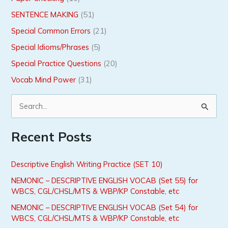
SENTENCE MAKING
(51)
Special Common Errors
(21)
Special Idioms/Phrases
(5)
Special Practice Questions
(20)
Vocab Mind Power
(31)
S
e
Recent Posts
a
r
Descriptive English Writing Practice (SET 10)
c
NEMONIC – DESCRIPTIVE ENGLISH VOCAB (Set 55) for
h
WBCS, CGL/CHSL/MTS & WBP/KP Constable, etc
f
NEMONIC – DESCRIPTIVE ENGLISH VOCAB (Set 54) for
o
WBCS, CGL/CHSL/MTS & WBP/KP Constable, etc
r