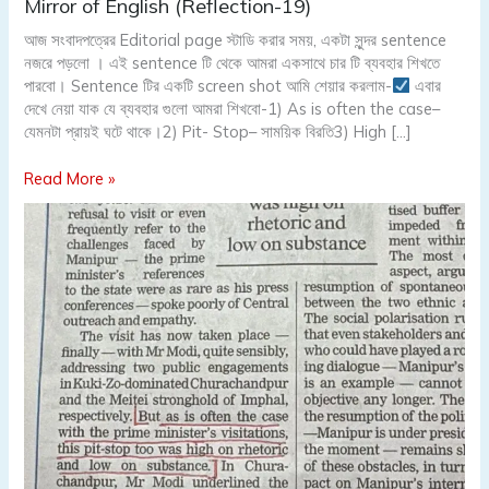
Mirror
Mirror of English (Reflection-19)
of
আজ সংবাদপত্রের Editorial page স্টাডি করার সময়, একটা সুন্দর sentence
English
নজরে পড়লো । এই sentence টি থেকে আমরা একসাথে চার টি ব্যবহার শিখতে
(Reflection-
পারবো। Sentence টির একটি screen shot আমি শেয়ার করলাম-
এবার
19)
দেখে নেয়া যাক যে ব্যবহার গুলো আমরা শিখবো-1) As is often the case–
যেমনটা প্রায়ই ঘটে থাকে।2) Pit- Stop– সাময়িক বিরতি3) High […]
Read More »