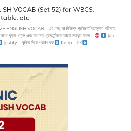
SH VOCAB (Set 52) for WBCS,
able, etc
NGLISH VOCAB – এর সেট, যা বিভিন্ন প্রতিযোগিতামূলক পরীক্ষার
দের সাথে যুক্ত থাকুন এবং আপনার প্রস্তুতিকে আরো মজবুত করুন।
Join –
Justify – যুক্তি দিয়ে প্রমাণ করা
Keep – রাখা