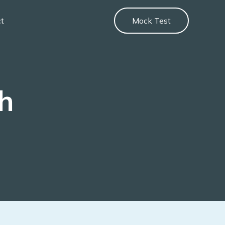
ct
Mock Test
sh