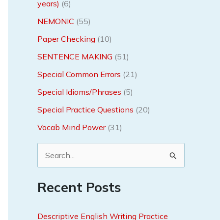
years)
(6)
NEMONIC
(55)
Paper Checking
(10)
SENTENCE MAKING
(51)
Special Common Errors
(21)
Special Idioms/Phrases
(5)
Special Practice Questions
(20)
Vocab Mind Power
(31)
S
e
Recent Posts
a
r
Descriptive English Writing Practice