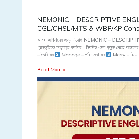
NEMONIC – DESCRIPTIVE ENGLI
NEMONIC
–
CGL/CHSL/MTS & WBP/KP Const
DESCRIPTIVE
আমরা আপনাদের জন্য এনেছি NEMONIC – DESCRIPTIVE E
ENGLISH
প্রস্তুতিতে অত্যন্ত কার্যকর। নিয়মিত এমন কন্টেন্ট পেতে আমা
VOCAB
– তৈরি করা
Manage – পরিচালনা করা
Marry – বিয়ে 
(Set
54)
Read More »
for
WBCS,
CGL/CHSL/MTS
&
WBP/KP
Constable,
etc