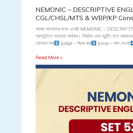
NEMONIC – DESCRIPTIVE ENGLI
NEMONIC
–
CGL/CHSL/MTS & WBP/KP Const
DESCRIPTIVE
আমরা আপনাদের জন্য এনেছি NEMONIC – DESCRIPTIVE E
ENGLISH
প্রস্তুতিতে অত্যন্ত কার্যকর। নিয়মিত এমন কন্টেন্ট পেতে আমা
VOCAB
যোগদান করা
Judge – বিচার করা
Jump – লাফ দেওয়া
(Set
52)
Read More »
for
WBCS,
CGL/CHSL/MTS
&
WBP/KP
Constable,
etc