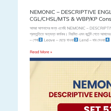
NEMONIC – DESCRIPTIVE ENGLI
NEMONIC
–
CGL/CHSL/MTS & WBP/KP Const
DESCRIPTIVE
আমরা আপনাদের জন্য এনেছি NEMONIC – DESCRIPTIVE E
ENGLISH
প্রস্তুতিতে অত্যন্ত কার্যকর। নিয়মিত এমন কন্টেন্ট পেতে আমা
VOCAB
– শেখা
Leave – ছেড়ে যাওয়া
Lend – ধার দেওয়া
(Set
53)
Read More »
for
WBCS,
CGL/CHSL/MTS
&
WBP/KP
Constable,
etc