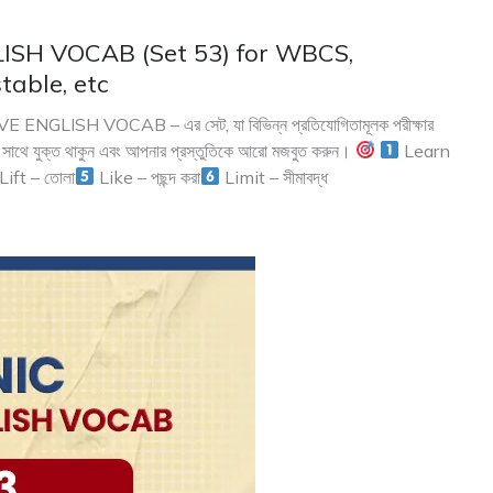
SH VOCAB (Set 53) for WBCS,
able, etc
NGLISH VOCAB – এর সেট, যা বিভিন্ন প্রতিযোগিতামূলক পরীক্ষার
দের সাথে যুক্ত থাকুন এবং আপনার প্রস্তুতিকে আরো মজবুত করুন।
Learn
Lift – তোলা
Like – পছন্দ করা
Limit – সীমাবদ্ধ