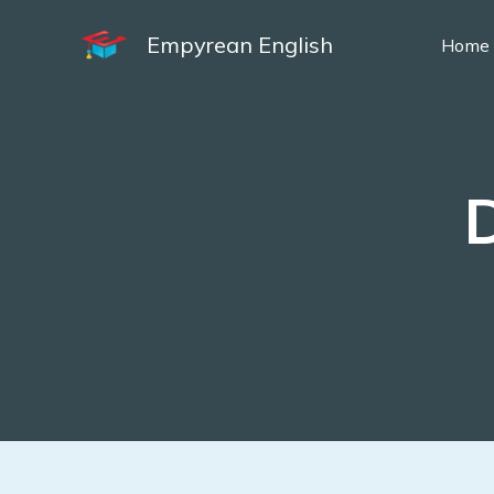
Skip
to
Empyrean English
Home
content
D