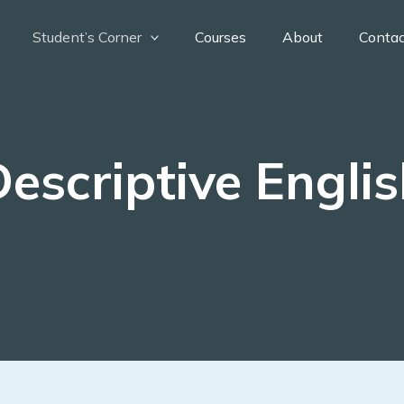
Student’s Corner
Courses
About
Conta
escriptive Engli