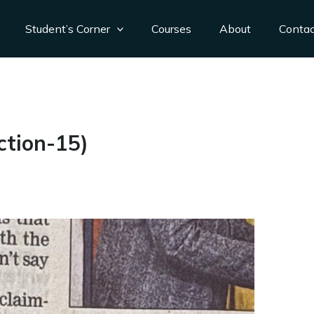
Student’s Corner
Courses
About
Conta
ction-15)