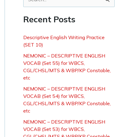
S
e
Recent Posts
a
r
Descriptive English Writing Practice
c
(SET 10)
h
NEMONIC – DESCRIPTIVE ENGLISH
f
VOCAB (Set 55) for WBCS,
o
CGL/CHSL/MTS & WBP/KP Constable,
etc
r
NEMONIC – DESCRIPTIVE ENGLISH
:
VOCAB (Set 54) for WBCS,
CGL/CHSL/MTS & WBP/KP Constable,
etc
NEMONIC – DESCRIPTIVE ENGLISH
VOCAB (Set 53) for WBCS,
CGL/CHSL/MTS & WBP/KP Constable,