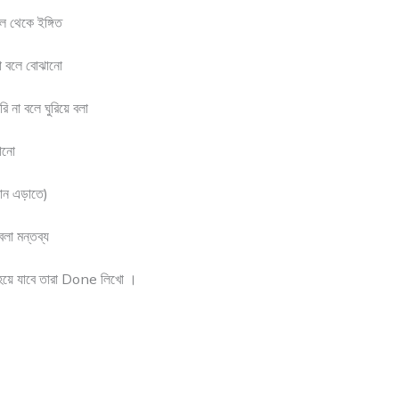
ল থেকে ইঙ্গিত
না বলে বোঝানো
ি না বলে ঘুরিয়ে বলা
ঝানো
মান এড়াতে)
বলা মন্তব্য
য়ে যাবে তারা Done লিখো ।