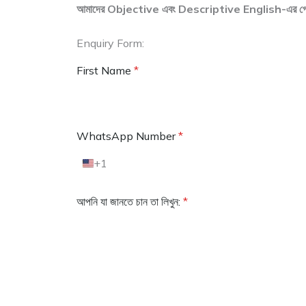
আমাদের Objective এবং Descriptive English-এর পেইড ব্যা
Enquiry Form:
First Name
*
WhatsApp Number
*
+1
U
n
i
আপনি যা জানতে চান তা লিখুন:
*
t
e
d
S
t
a
t
e