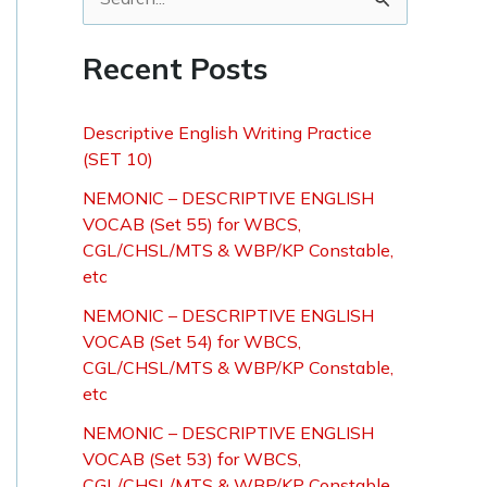
S
e
Recent Posts
a
r
Descriptive English Writing Practice
c
(SET 10)
h
NEMONIC – DESCRIPTIVE ENGLISH
f
VOCAB (Set 55) for WBCS,
o
CGL/CHSL/MTS & WBP/KP Constable,
etc
r
NEMONIC – DESCRIPTIVE ENGLISH
:
VOCAB (Set 54) for WBCS,
CGL/CHSL/MTS & WBP/KP Constable,
etc
NEMONIC – DESCRIPTIVE ENGLISH
VOCAB (Set 53) for WBCS,
CGL/CHSL/MTS & WBP/KP Constable,