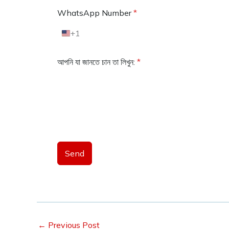
WhatsApp Number
*
+1
U
n
i
আপনি যা জানতে চান তা লিখুন:
*
t
e
d
S
t
a
t
e
s
Send
+
1
←
Previous Post