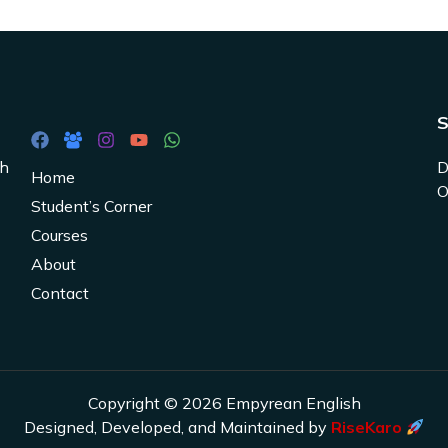
S
sh
D
Home
O
Student’s Corner
Courses
About
Contact
Copyright © 2026 Empyrean English
Designed, Developed, and Maintained by
RiseKaro