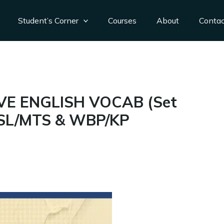
Student’s Corner
Courses
About
Conta
VE ENGLISH VOCAB (Set
HSL/MTS & WBP/KP