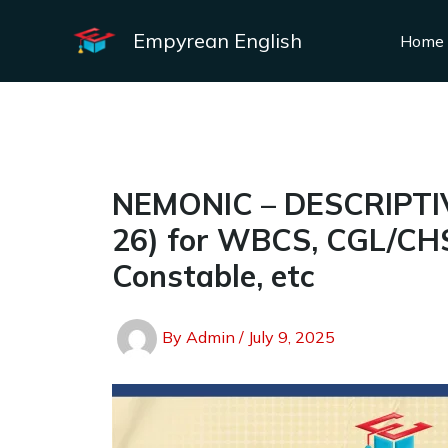
Skip
to
Empyrean English
Home
content
NEMONIC – DESCRIPTI
26) for WBCS, CGL/C
Constable, etc
By
Admin
/
July 9, 2025