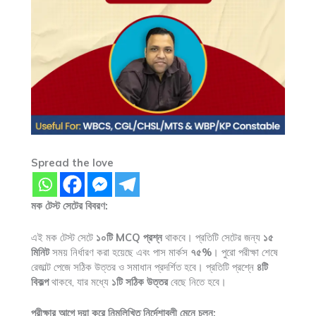
Spread the love
মক টেস্ট সেটের বিবরণ:
এই মক টেস্ট সেটে
১০টি MCQ প্রশ্ন
থাকবে। প্রতিটি সেটের জন্য
১৫
মিনিট
সময় নির্ধারণ করা হয়েছে এবং পাস মার্কস
৭৫%
। পুরো পরীক্ষা শেষে
রেজাল্ট পেজে সঠিক উত্তর ও সমাধান প্রদর্শিত হবে। প্রতিটি প্রশ্নে
৪টি
বিকল্প
থাকবে, যার মধ্যে
১টি সঠিক উত্তর
বেছে নিতে হবে।
পরীক্ষার আগে দয়া করে নিন্মলিখিত নির্দেশাবলী মেনে চলুন: