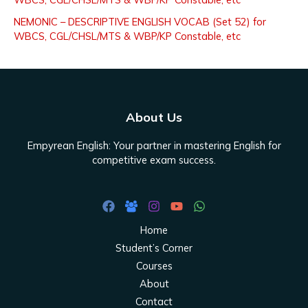
NEMONIC – DESCRIPTIVE ENGLISH VOCAB (Set 52) for
WBCS, CGL/CHSL/MTS & WBP/KP Constable, etc
About Us
Empyrean English: Your partner in mastering English for
competitive exam success.
Home
Student’s Corner
Courses
About
Contact