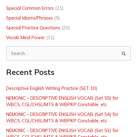
Special Common Errors
(21)
Special Idioms/Phrases
(5)
Special Practice Questions
(20)
Vocab Mind Power
(31)
S
e
Recent Posts
a
r
Descriptive English Writing Practice (SET 10)
c
NEMONIC – DESCRIPTIVE ENGLISH VOCAB (Set 55) for
h
WBCS, CGL/CHSL/MTS & WBP/KP Constable, etc
f
NEMONIC – DESCRIPTIVE ENGLISH VOCAB (Set 54) for
o
WBCS, CGL/CHSL/MTS & WBP/KP Constable, etc
r
NEMONIC – DESCRIPTIVE ENGLISH VOCAB (Set 53) for
:
WBCS, CGL/CHSL/MTS & WBP/KP Constable, etc